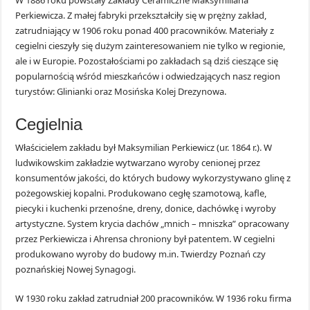
W 1886 roku powstały Zakłady Ceramiczne Maksymiliana
Perkiewicza. Z małej fabryki przekształciły się w prężny zakład,
zatrudniający w 1906 roku ponad 400 pracowników. Materiały z
cegielni cieszyły się dużym zainteresowaniem nie tylko w regionie,
ale i w Europie. Pozostałościami po zakładach są dziś cieszące się
popularnością wśród mieszkańców i odwiedzających nasz region
turystów: Glinianki oraz Mosińska Kolej Drezynowa.
Cegielnia
Właścicielem zakładu był Maksymilian Perkiewicz (ur. 1864 r.). W
ludwikowskim zakładzie wytwarzano wyroby cenionej przez
konsumentów jakości, do których budowy wykorzystywano glinę z
pożegowskiej kopalni. Produkowano cegłę szamotową, kafle,
piecyki i kuchenki przenośne, dreny, donice, dachówkę i wyroby
artystyczne. System krycia dachów „mnich – mniszka” opracowany
przez Perkiewicza i Ahrensa chroniony był patentem. W cegielni
produkowano wyroby do budowy m.in. Twierdzy Poznań czy
poznańskiej Nowej Synagogi.
W 1930 roku zakład zatrudniał 200 pracowników. W 1936 roku firma