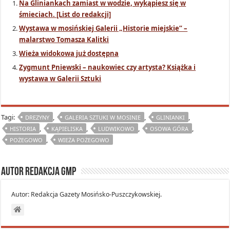
Na Gliniankach zamiast w wodzie, wykąpiesz się w
śmieciach. [List do redakcji]
Wystawa w mosińskiej Galerii „Historie miejskie” –
malarstwo Tomasza Kalitki
Wieża widokowa już dostępna
Zygmunt Pniewski – naukowiec czy artysta? Książka i
wystawa w Galerii Sztuki
Tagi:
,
,
,
DREZYNY
GALERIA SZTUKI W MOSINIE
GLINIANKI
,
,
,
,
HISTORIA
KĄPIELISKA
LUDWIKOWO
OSOWA GÓRA
,
POŻEGOWO
WIEŻA POŻEGOWO
Autor Redakcja GMP
Autor: Redakcja Gazety Mosińsko-Puszczykowskiej.