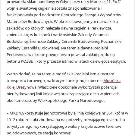
prowadziła skład handlowy w Gdyni, przy ulicy Morskiej 21. Po II
wojnie światowej cegielnia została znacjonalizowana i
funkcjonowała pod nadzorem Centralnego Zarządu Wytwórców
Materiałów Budowlanych. W okresie powojennym nazwa kilku
zakładów, do których należała dawna cegielnia Perkiewicza,
zmieniała się w kolejności na: Mosińskie Zakłady Ceramiki
Budowlanej, Śremskie Zakłady Ceramiki Budowlanej, Poznańskie
Zakłady Ceramiki Budowlanej. Na terenie dawnej cegielni
Perkiewicza w okresie powojennym powstał zakład produkcji
betonu POZBET, który przestał istnieć w latach dziewięćdziesiątych.
Warto dodać, że na terenie mosińskiej cegielni istniał system
transportu torowego, na którym funkcjonuje obecnie
Mosińska
Kolej Drezynowa.
Właściciele doskonale wykorzystali potencjał
nieużytkowanej linii kolejowej oraz zapierające dech w piersiach
okoliczne zasoby Wielkopolskiego Parku Narodowego.
– MKD wykorzystuje jednotorową byłą linię kolejową nr 361, która w
1912 roku została zbudowana na potrzeby rozwijającego się ruchu
turystycznego, wykorzystującego walory krajobrazowe terenów
polodowcowych, ze stacją końcową: