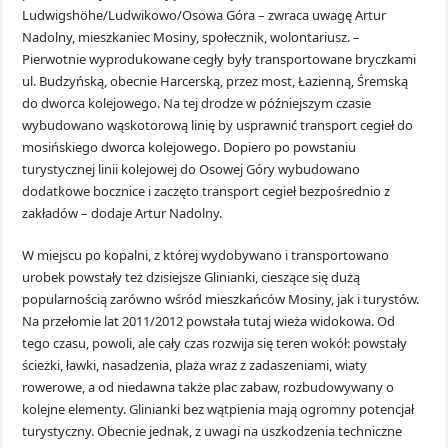
Ludwigshöhe/Ludwikowo/Osowa Góra – zwraca uwagę Artur
Nadolny, mieszkaniec Mosiny, społecznik, wolontariusz. –
Pierwotnie wyprodukowane cegły były transportowane bryczkami
ul. Budzyńską, obecnie Harcerską, przez most, Łazienną, Śremską
do dworca kolejowego. Na tej drodze w późniejszym czasie
wybudowano wąskotorową linię by usprawnić transport cegieł do
mosińskiego dworca kolejowego. Dopiero po powstaniu
turystycznej linii kolejowej do Osowej Góry wybudowano
dodatkowe bocznice i zaczęto transport cegieł bezpośrednio z
zakładów – dodaje Artur Nadolny.
W miejscu po kopalni, z której wydobywano i transportowano
urobek powstały też dzisiejsze Glinianki, cieszące się dużą
popularnością zarówno wśród mieszkańców Mosiny, jak i turystów.
Na przełomie lat 2011/2012 powstała tutaj wieża widokowa. Od
tego czasu, powoli, ale cały czas rozwija się teren wokół: powstały
ścieżki, ławki, nasadzenia, plaża wraz z zadaszeniami, wiaty
rowerowe, a od niedawna także plac zabaw, rozbudowywany o
kolejne elementy. Glinianki bez wątpienia mają ogromny potencjał
turystyczny. Obecnie jednak, z uwagi na uszkodzenia techniczne