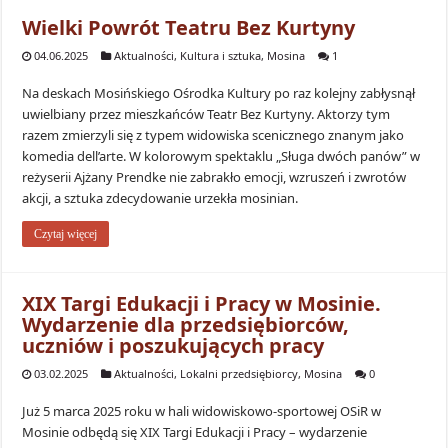
Wielki Powrót Teatru Bez Kurtyny
04.06.2025
Aktualności
,
Kultura i sztuka
,
Mosina
1
Na deskach Mosińskiego Ośrodka Kultury po raz kolejny zabłysnął
uwielbiany przez mieszkańców Teatr Bez Kurtyny. Aktorzy tym
razem zmierzyli się z typem widowiska scenicznego znanym jako
komedia dell’arte. W kolorowym spektaklu „Sługa dwóch panów” w
reżyserii Ajżany Prendke nie zabrakło emocji, wzruszeń i zwrotów
akcji, a sztuka zdecydowanie urzekła mosinian.
Czytaj więcej
XIX Targi Edukacji i Pracy w Mosinie.
Wydarzenie dla przedsiębiorców,
uczniów i poszukujących pracy
03.02.2025
Aktualności
,
Lokalni przedsiębiorcy
,
Mosina
0
Już 5 marca 2025 roku w hali widowiskowo-sportowej OSiR w
Mosinie odbędą się XIX Targi Edukacji i Pracy – wydarzenie