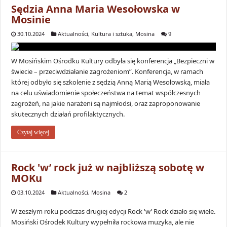
Sędzia Anna Maria Wesołowska w
Mosinie
30.10.2024
Aktualności
,
Kultura i sztuka
,
Mosina
9
W Mosińskim Ośrodku Kultury odbyła się konferencja „Bezpieczni w
świecie – przeciwdziałanie zagrożeniom”. Konferencja, w ramach
której odbyło się szkolenie z sędzią Anną Marią Wesołowską, miała
na celu uświadomienie społeczeństwa na temat współczesnych
zagrożeń, na jakie narażeni są najmłodsi, oraz zaproponowanie
skutecznych działań profilaktycznych.
Czytaj więcej
Rock 'w’ rock już w najbliższą sobotę w
MOKu
03.10.2024
Aktualności
,
Mosina
2
W zeszłym roku podczas drugiej edycji Rock 'w’ Rock działo się wiele.
Mosiński Ośrodek Kultury wypełniła rockowa muzyka, ale nie