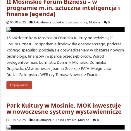
II Mosińskie Forum Biznesu – w
programie m.in. sztuczna inteligencja i
finanse [agenda]
06.10.2025
Aktualności
,
Lokalni przedsiębiorcy
,
Mosina
0
15 października w Mosińskim Ośrodku Kultury odbędzie się II
Forum Biznesu. To spotkanie środowiska gospodarczego, podczas
którego specjaliści podzielą się doświadczeniem w obszarze nowych
technologii, finansów i wsparcia przedsiębiorców. Wśród
prelegentów m.in. burmistrz Dominik Michalak, Dominika
Grajewska (AI w biznesie), Joanna Grzelka z PAIH, Małgorzata
Dudzic-Biskupska z WFR czy Tomasz Nowicki z Exactus.
Czytaj więcej
Park Kultury w Mosinie. MOK inwestuje
w nowoczesne systemy wystawiennicze
10.07.2025
Aktualności
,
Kultura i sztuka
,
Mosina
0