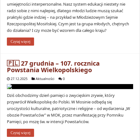
umiejętności interpersonalne. Nasz system edukacji niestety nie
radzi sobie z nimi najlepiej, dlatego młodzi ludzie muszą szukać
praktyki gdzie indziej – na przykład w Młodzieżowym Sejmie
Rzeczpospolitej Mosińskiej. Czym jest ta grupa młodych, chętnych
do działania? I czy może być wzorem dla całego kraju?
Czytaj więcej
🇵🇱 27 grudnia – 107. rocznica
Powstania Wielkopolskiego
27.12.2025
Aktualności
0
Dziś obchodzimy dzień pamięci o zwycięskim zrywie, który
przywrócił Wielkopolskę do Polski. W Mosinie odbędą się
uroczystości kulturalne, patriotyczne i religijne – od wydarzenia „W
obozie Powstańców” w MOK, przez manifestację przy Pomniku
Pamięci, po mszę św. w intencji Powstańców.
Czytaj więcej