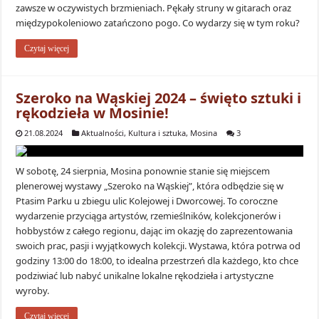
zawsze w oczywistych brzmieniach. Pękały struny w gitarach oraz
międzypokoleniowo zatańczono pogo. Co wydarzy się w tym roku?
Czytaj więcej
Szeroko na Wąskiej 2024 – święto sztuki i
rękodzieła w Mosinie!
21.08.2024
Aktualności
,
Kultura i sztuka
,
Mosina
3
W sobotę, 24 sierpnia, Mosina ponownie stanie się miejscem
plenerowej wystawy „Szeroko na Wąskiej”, która odbędzie się w
Ptasim Parku u zbiegu ulic Kolejowej i Dworcowej. To coroczne
wydarzenie przyciąga artystów, rzemieślników, kolekcjonerów i
hobbystów z całego regionu, dając im okazję do zaprezentowania
swoich prac, pasji i wyjątkowych kolekcji. Wystawa, która potrwa od
godziny 13:00 do 18:00, to idealna przestrzeń dla każdego, kto chce
podziwiać lub nabyć unikalne lokalne rękodzieła i artystyczne
wyroby.
Czytaj więcej