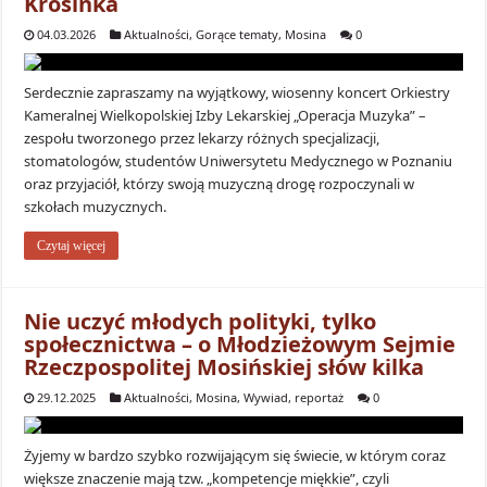
Krosinka
04.03.2026
Aktualności
,
Gorące tematy
,
Mosina
0
Serdecznie zapraszamy na wyjątkowy, wiosenny koncert Orkiestry
Kameralnej Wielkopolskiej Izby Lekarskiej „Operacja Muzyka” –
zespołu tworzonego przez lekarzy różnych specjalizacji,
stomatologów, studentów Uniwersytetu Medycznego w Poznaniu
oraz przyjaciół, którzy swoją muzyczną drogę rozpoczynali w
szkołach muzycznych.
Czytaj więcej
Nie uczyć młodych polityki, tylko
społecznictwa – o Młodzieżowym Sejmie
Rzeczpospolitej Mosińskiej słów kilka
29.12.2025
Aktualności
,
Mosina
,
Wywiad, reportaż
0
Żyjemy w bardzo szybko rozwijającym się świecie, w którym coraz
większe znaczenie mają tzw. „kompetencje miękkie”, czyli