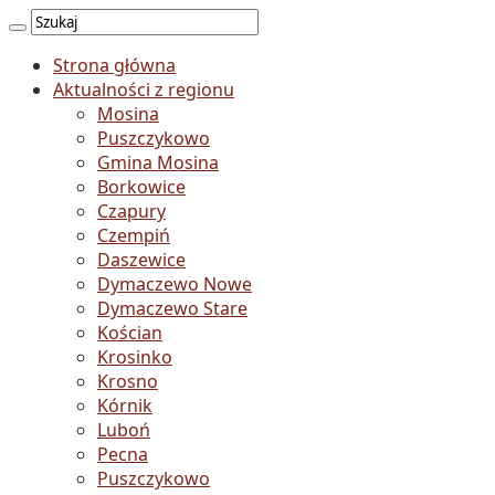
Strona główna
Aktualności z regionu
Mosina
Puszczykowo
Gmina Mosina
Borkowice
Czapury
Czempiń
Daszewice
Dymaczewo Nowe
Dymaczewo Stare
Kościan
Krosinko
Krosno
Kórnik
Luboń
Pecna
Puszczykowo