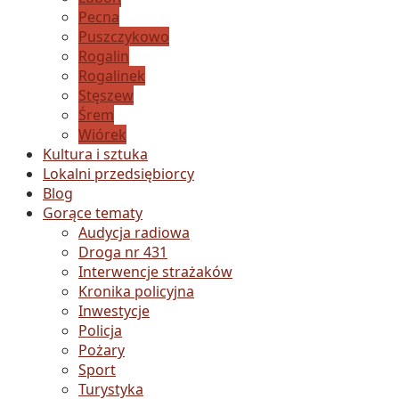
Pecna
Puszczykowo
Rogalin
Rogalinek
Stęszew
Śrem
Wiórek
Kultura i sztuka
Lokalni przedsiębiorcy
Blog
Gorące tematy
Audycja radiowa
Droga nr 431
Interwencje strażaków
Kronika policyjna
Inwestycje
Policja
Pożary
Sport
Turystyka