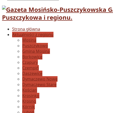
G
Puszczykowa i regionu.
Strona główna
Aktualności z regionu
Mosina
Puszczykowo
Gmina Mosina
Borkowice
Czapury
Czempiń
Daszewice
Dymaczewo Nowe
Dymaczewo Stare
Kościan
Krosinko
Krosno
Kórnik
Luboń