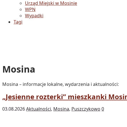
Urząd Miejski w Mosinie
WPN
Wypadki
Tagi
Mosina
Mosina – informacje lokalne, wydarzenia i aktualności:
„Jesienne rozterki” mieszkanki Mosi
03.08.2026
Aktualności
,
Mosina
,
Puszczykowo
0