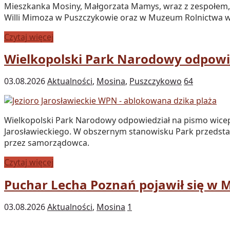
Mieszkanka Mosiny, Małgorzata Mamys, wraz z zespołem, z
Willi Mimoza w Puszczykowie oraz w Muzeum Rolnictwa w 
Czytaj więcej
Wielkopolski Park Narodowy odpow
03.08.2026
Aktualności
,
Mosina
,
Puszczykowo
64
Wielkopolski Park Narodowy odpowiedział na pismo wicepr
Jarosławieckiego. W obszernym stanowisku Park przedsta
przez samorządowca.
Czytaj więcej
Puchar Lecha Poznań pojawił się w 
03.08.2026
Aktualności
,
Mosina
1