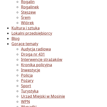
Rogalin
Rogalinek
Stęszew
Śrem
Wiórek
Kultura i sztuka
Lokalni przedsiębiorcy
Blog
Gorące tematy
Audycja radiowa
Droga nr 431
Interwencje strażaków
Kronika policyjna
Inwestycje
Policja
Pożary
Sport
Turystyka
Urząd Miejski w Mosinie
WPN
Wypadki