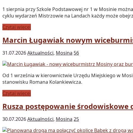
1 sierpnia przy Szkole Podstawowej nr 1 w Mosinie można 
cyklu wydarzeń Mistrzowie na Landach każdy może obejrzeć
Czytaj więcej
Marcin Ługawiak nowym wiceburmis
31.07.2026
Aktualności
,
Mosina
56
Od 1 września w kierownictwie Urzędu Miejskiego w Mosin
stanowisku Romana Kolankiewicza.
Czytaj więcej
Rusza postępowanie środowiskowe d
30.07.2026
Aktualności
,
Mosina
25