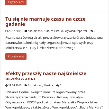
Czytaj więcej
Tu się nie marnuje czasu na czcze
gadanie
29.12.2015
Aktualności
,
Kultura i sztuka
,
Wywiad, reportaż
0
Rozmowa z Dorotą Lisiak, prezes Stowarzyszenia Grupa Inicjatywna
Baranówko, członkinią Rady Organizacji Pozarządowych przy
Ministerstwie Kultury i Dziedzictwa Narodowego.
Czytaj więcej
Efekty przeszły nasze najśmielsze
oczekiwania
29.04.2015
Aktualności
,
Mosina
0
Działania Godne Uwagi to konkurs organizowany przez
Stowarzyszenie Centrum Promocji i Rozwoju Inicjatyw
Obywatelskich PISOP pod patronatem Marszałka Województwa
Wielkopolskiego, a także: „Głosu Wielkopolskiego”, „Radia Merkury”