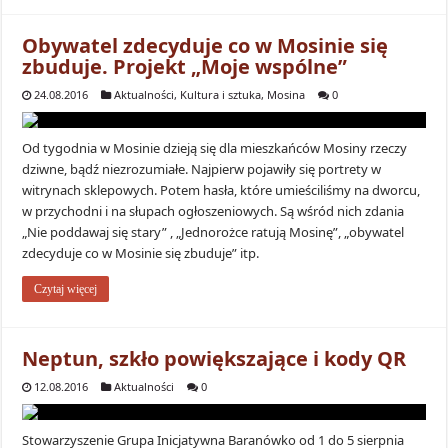
Obywatel zdecyduje co w Mosinie się
zbuduje. Projekt „Moje wspólne”
24.08.2016
Aktualności
,
Kultura i sztuka
,
Mosina
0
Od tygodnia w Mosinie dzieją się dla mieszkańców Mosiny rzeczy
dziwne, bądź niezrozumiałe. Najpierw pojawiły się portrety w
witrynach sklepowych. Potem hasła, które umieściliśmy na dworcu,
w przychodni i na słupach ogłoszeniowych. Są wśród nich zdania
„Nie poddawaj się stary” , „Jednorożce ratują Mosinę”, „obywatel
zdecyduje co w Mosinie się zbuduje” itp.
Czytaj więcej
Neptun, szkło powiększające i kody QR
12.08.2016
Aktualności
0
Stowarzyszenie Grupa Inicjatywna Baranówko od 1 do 5 sierpnia