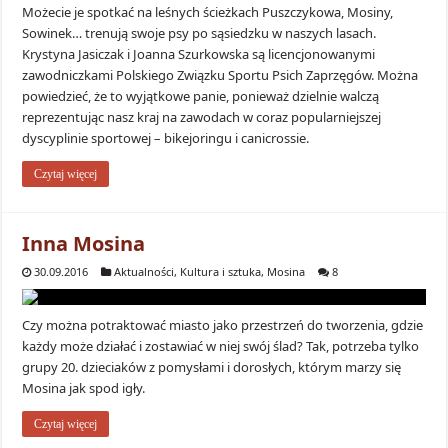
Możecie je spotkać na leśnych ścieżkach Puszczykowa, Mosiny,
Sowinek… trenują swoje psy po sąsiedzku w naszych lasach.
Krystyna Jasiczak i Joanna Szurkowska są licencjonowanymi
zawodniczkami Polskiego Związku Sportu Psich Zaprzęgów. Można
powiedzieć, że to wyjątkowe panie, ponieważ dzielnie walczą
reprezentując nasz kraj na zawodach w coraz popularniejszej
dyscyplinie sportowej – bikejoringu i canicrossie.
Czytaj więcej
Inna Mosina
30.09.2016
Aktualności
,
Kultura i sztuka
,
Mosina
8
Czy można potraktować miasto jako przestrzeń do tworzenia, gdzie
każdy może działać i zostawiać w niej swój ślad? Tak, potrzeba tylko
grupy 20. dzieciaków z pomysłami i dorosłych, którym marzy się
Mosina jak spod igły.
Czytaj więcej