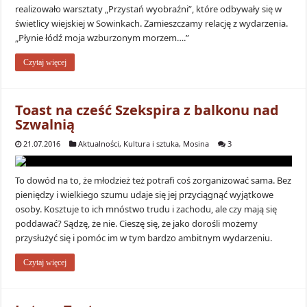
realizowało warsztaty „Przystań wyobraźni”, które odbywały się w
świetlicy wiejskiej w Sowinkach. Zamieszczamy relację z wydarzenia.
„Płynie łódź moja wzburzonym morzem….”
Czytaj więcej
Toast na cześć Szekspira z balkonu nad
Szwalnią
21.07.2016
Aktualności
,
Kultura i sztuka
,
Mosina
3
To dowód na to, że młodzież też potrafi coś zorganizować sama. Bez
pieniędzy i wielkiego szumu udaje się jej przyciągnąć wyjątkowe
osoby. Kosztuje to ich mnóstwo trudu i zachodu, ale czy mają się
poddawać? Sądzę, że nie. Cieszę się, że jako dorośli możemy
przysłużyć się i pomóc im w tym bardzo ambitnym wydarzeniu.
Czytaj więcej