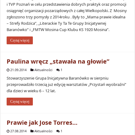
i TVP Poznań w celu przedstawienia dobrych praktyk oraz promocji
osiągnięć organizacji pozarządowych z całej Wielkopolski. Z Mosiny
zgłoszono trzy pomysły z 2014roku . Były to „Mama prawie idealna
– Strefy Rodzica”, „Literackie Ty Ta Te Grupy Inicjatywnej
Baranówko” i „FMTW Mosina Cup Klubu KS 1920 Mosina”.
Czytaj więcej
Paulina wręcz „stawała na głowie”
21.09.2014
Aktualności
1
Stowarzyszenie Grupa Inicjatywna Baranówko w sierpniu
przeprowadziło trzecią już edycję warsztatów „Przystań wyobraźni”
dla dzieci w wieku 6 – 12 lat.
Czytaj więcej
Prawie jak Jose Torres…
27.08.2014
Aktualności
1