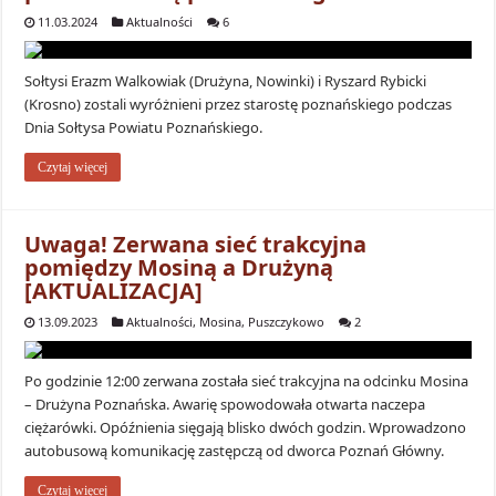
11.03.2024
Aktualności
6
Sołtysi Erazm Walkowiak (Drużyna, Nowinki) i Ryszard Rybicki
(Krosno) zostali wyróżnieni przez starostę poznańskiego podczas
Dnia Sołtysa Powiatu Poznańskiego.
Czytaj więcej
Uwaga! Zerwana sieć trakcyjna
pomiędzy Mosiną a Drużyną
[AKTUALIZACJA]
13.09.2023
Aktualności
,
Mosina
,
Puszczykowo
2
Po godzinie 12:00 zerwana została sieć trakcyjna na odcinku Mosina
– Drużyna Poznańska. Awarię spowodowała otwarta naczepa
ciężarówki. Opóźnienia sięgają blisko dwóch godzin. Wprowadzono
autobusową komunikację zastępczą od dworca Poznań Główny.
Czytaj więcej