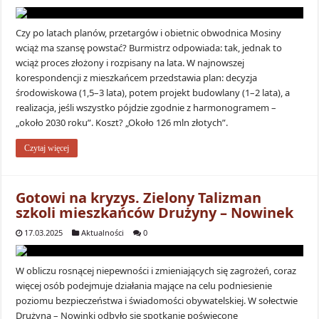
Czy po latach planów, przetargów i obietnic obwodnica Mosiny
wciąż ma szansę powstać? Burmistrz odpowiada: tak, jednak to
wciąż proces złożony i rozpisany na lata. W najnowszej
korespondencji z mieszkańcem przedstawia plan: decyzja
środowiskowa (1,5–3 lata), potem projekt budowlany (1–2 lata), a
realizacja, jeśli wszystko pójdzie zgodnie z harmonogramem –
„około 2030 roku”. Koszt? „Około 126 mln złotych”.
Czytaj więcej
Gotowi na kryzys. Zielony Talizman
szkoli mieszkańców Drużyny – Nowinek
17.03.2025
Aktualności
0
W obliczu rosnącej niepewności i zmieniających się zagrożeń, coraz
więcej osób podejmuje działania mające na celu podniesienie
poziomu bezpieczeństwa i świadomości obywatelskiej. W sołectwie
Drużyna – Nowinki odbyło się spotkanie poświęcone